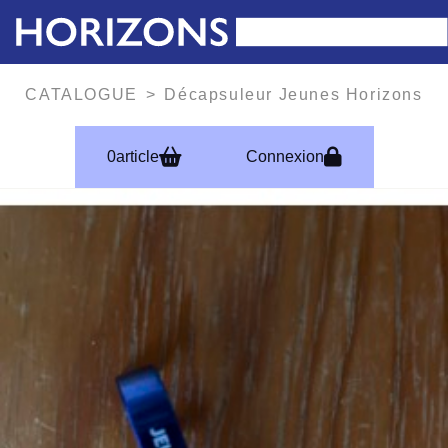
CATALOGUE
Décapsuleur Jeunes Horizons
0
article
Connexion