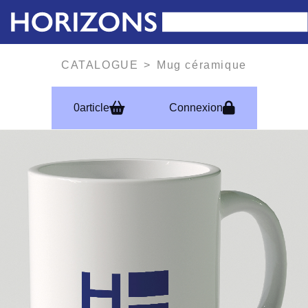
CATALOGUE
Mug céramique
0
article
Connexion